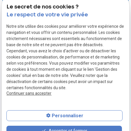
Le secret de nos cookies ?
Le respect de votre vie privée
Notre site utilise des cookies pour améliorer votre expérience de
05.82.88.40.91
navigation et vous offrir un contenu personnalisé. Les cookies
strictement nécessaires sont essentiels au fonctionnement de
base de notre site et ne peuvent pas être désactivés.
Cependant, vous avez le choix d'activer ou de désactiver les
Mentions légales
cookies de personnalisation, de performance et de marketing
selon vos préférences. Vous pouvez modifier vos paramètres
Politique de confidentialité
de cookies à tout moment en cliquant sur le lien 'Gestion des
Plan du site
cookies' situé en bas de notre site. Veuillez noter que la
désactivation de certains cookies peut avoir un impact sur
Gestion des cookies
certaines fonctionnalités du site.
SIRET :
48835412700034
Continuer sans accepter
Personnaliser
place
contact_page
phone
Accepter et fermer