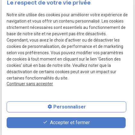
Le respect de votre vie privée
Notre site utilise des cookies pour améliorer votre expérience de
05.82.88.40.91
navigation et vous offrir un contenu personnalisé. Les cookies
strictement nécessaires sont essentiels au fonctionnement de
base de notre site et ne peuvent pas être désactivés.
Cependant, vous avez le choix d'activer ou de désactiver les
Mentions légales
cookies de personnalisation, de performance et de marketing
selon vos préférences. Vous pouvez modifier vos paramètres
Politique de confidentialité
de cookies à tout moment en cliquant sur le lien 'Gestion des
Plan du site
cookies' situé en bas de notre site. Veuillez noter que la
désactivation de certains cookies peut avoir un impact sur
Gestion des cookies
certaines fonctionnalités du site.
SIRET :
48835412700034
Continuer sans accepter
Personnaliser
place
contact_page
phone
Accepter et fermer
Plan d'accès
Contact
05.82.88.40.91