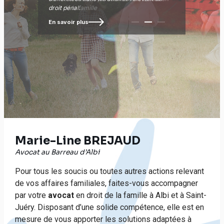
droit de la famille
droit pénal.
le Juge des enfants a prononcé...
En savoir plus
En savoir plus
En savoir plus
Pause
Marie-Line BREJAUD
Avocat au Barreau d’Albi
Pour tous les soucis ou toutes autres actions relevant
de vos affaires familiales, faites-vous accompagner
par votre
avocat
en droit de la famille à Albi et à Saint-
Juéry. Disposant d’une solide compétence, elle est en
mesure de vous apporter les solutions adaptées à