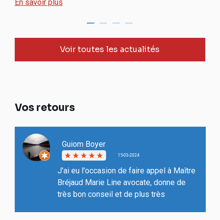
En savoir plus
Voir toutes les actualités
Vos retours
Guiom Boyer
15-03-2024
J'ai eu l'occasion de faire appel à Maître
Bréjaud Marie Line avocate, donne de
très bon conseil et de plus très
professionnelle...compréhensive et à
l'écoute...Je recommande 👍